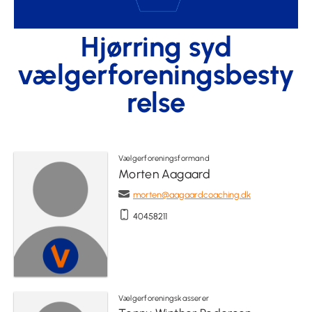
Hjørring syd
vælgerforeningsbesty
relse
Vælgerforeningsformand
Morten Aagaard
morten@aagaardcoaching.dk
40458211
Vælgerforeningskasserer